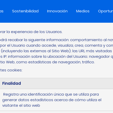
as
Sostenibilidad
Innovación
Medios
Oportu
ENTIMIENTO PARA EL USO DE CO
rar la experiencia de los Usuarios.
drá recabar la siguiente información: comportamiento al nav
 por el Usuario cuando accede, visualiza, crea, comenta y com
 (incluyendo las externas al Sitio Web); las URL más visitadas 
es IP; información sobre la ubicación del Usuario; navegador qu
tio Web, como estadísticas de navegación, tráfico.
ntes cookies:
Finalidad
Registra una identificación única que se utiliza para
generar datos estadísticos acerca de cómo utiliza el
visitante el sitio web