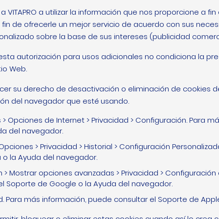
a VITAPRO a utilizar la información que nos proporcione a fin 
fin de ofrecerle un mejor servicio de acuerdo con sus necesi
nalizado sobre la base de sus intereses (publicidad comerci
sta autorización para usos adicionales no condiciona la pre
tio Web.
cer su derecho de desactivación o eliminación de cookies de
ción del navegador que esté usando.
 > Opciones de Internet > Privacidad > Configuración. Para m
da del navegador.
 Opciones > Privacidad > Historial > Configuración Personaliz
a o la Ayuda del navegador.
ón > Mostrar opciones avanzadas > Privacidad > Configuración
el Soporte de Google o la Ayuda del navegador.
ad. Para más información, puede consultar el Soporte de App
ermitir, bloquear o eliminar estas cookies cuando así lo crea 