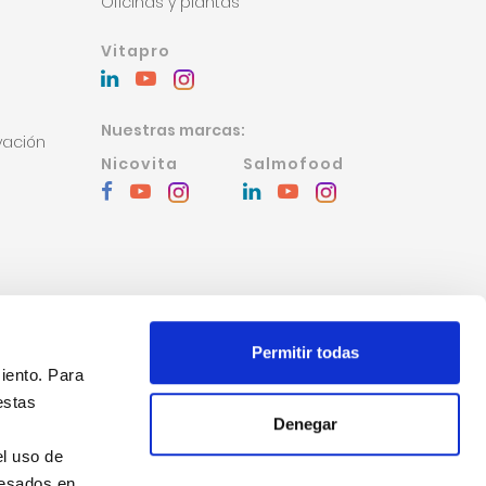
Oficinas y plantas
Vitapro
Nuestras marcas:
vación
Nicovita
Salmofood
Permitir todas
iento. Para
estas
Denegar
el uso de
resados en