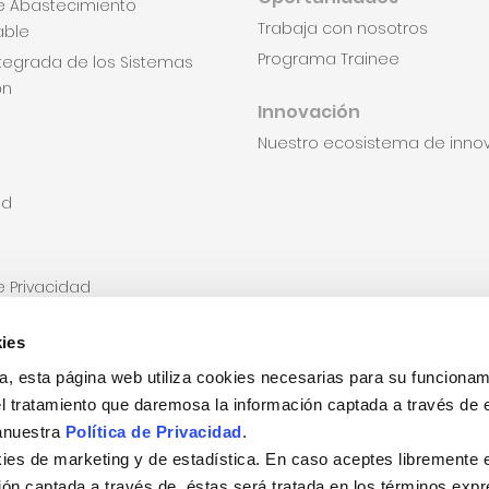
de Abastecimiento
Trabaja con nosotros
able
Programa Trainee
Integrada de los Sistemas
ón
Innovación
Nuestro ecosistema de inno
od
de Privacidad
miento Usos Adicionales
ies
miento para uso de
a, esta página web utiliza cookies necesarias para su funcionam
Compromisos Éticos
l tratamiento que daremosa la información captada a través de 
anuestra
Política de Privacidad
.
Terceros y Encargados
ies de marketing y de estadística. En caso aceptes libremente 
ción captada a través de éstas será tratada en los términos exp