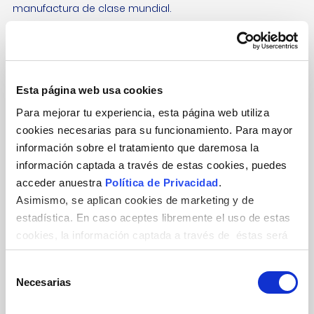
manufactura de clase mundial.
Disponible para:
Esta página web usa cookies
Trucha
Salmón Atlántico
Salmón del
Pacífico
Para mejorar tu experiencia, esta página web utiliza
cookies necesarias para su funcionamiento. Para mayor
información sobre el tratamiento que daremosa la
información captada a través de estas cookies, puedes
Certificados
acceder anuestra
Política de Privacidad
.
Asimismo, se aplican cookies de marketing y de
estadística. En caso aceptes libremente el uso de estas
cookies, la información captada a través de éstas será
ISO 45001:2018
tratada en los términos expresados en la
Cláusula de
Occupational Health and
Selección
Consentimiento de Cookies
. No es obligatorio aceptar
Safety Management
Necesarias
de
el uso de estas cookies.
System
consentimiento