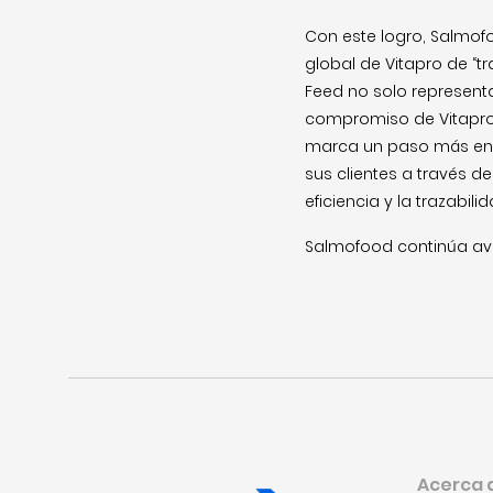
Con este logro, Salmof
global de Vitapro de “tr
Feed no solo representa
compromiso de Vitapro d
marca un paso más en l
sus clientes a través d
eficiencia y la trazabilid
Salmofood continúa ava
Acerca 