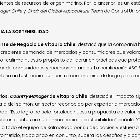
ntes de recursos de origen marino. Por lo anterior, es un está
ager Chile
y
Chair del Global Aquaculture Team
de Control Union
IA LA SOSTENIBILIDAD
nte de Negocio de Vitapro Chile
, destacó que la compañía 
la creciente demanda de mercados y consumidores que valo
ro reafirma nuestro propósito de liderar en prácticas que pro
r de comunidades y recursos naturales. La certificación ASC 
bién un testimonio de nuestro compromiso de largo plazo con 
ios,
Country Manager
de Vitapro Chile
, destacó el impacto si
ustria del salmón, un sector reconocido por exportar a mercad
idad. “Este logro no solo fortalece nuestra propuesta de valor,
stros clientes en su camino hacia la sostenibilidad”, señaló. 
a todo el equipo de Salmofood por su dedicación y esfuerzo. 
etido, trabajando en conjunto, supera los desafíos y alcan