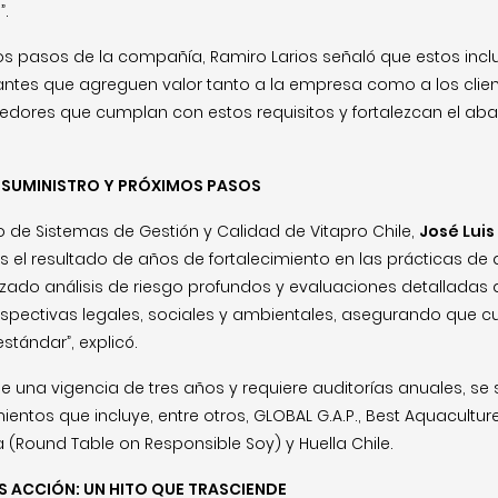
”.
imos pasos de la compañía, Ramiro Larios señaló que estos in
vantes que agreguen valor tanto a la empresa como a los client
edores que cumplan con estos requisitos y fortalezcan el aba
 SUMINISTRO Y PRÓXIMOS PASOS
o de Sistemas de Gestión y Calidad de Vitapro Chile,
José Luis
es el resultado de años de fortalecimiento en las prácticas d
izado análisis de riesgo profundos y evaluaciones detalladas 
pectivas legales, sociales y ambientales, asegurando que c
estándar”, explicó.
ene una vigencia de tres años y requiere auditorías anuales, se
entos que incluye, entre otros, GLOBAL G.A.P., Best Aquaculture
(Round Table on Responsible Soy) y Huella Chile.
 ACCIÓN: UN HITO QUE TRASCIENDE