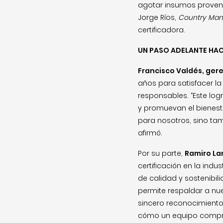
agotar insumos provenie
Jorge Ríos,
Country Man
certificadora.
UN PASO ADELANTE HAC
Francisco Valdés, gere
años para satisfacer 
responsables. “Este log
y promuevan el bienesta
para nosotros, sino tam
afirmó.
Por su parte,
Ramiro Lar
certificación en la ind
de calidad y sostenibil
permite respaldar a nue
sincero reconocimiento 
cómo un equipo comprom