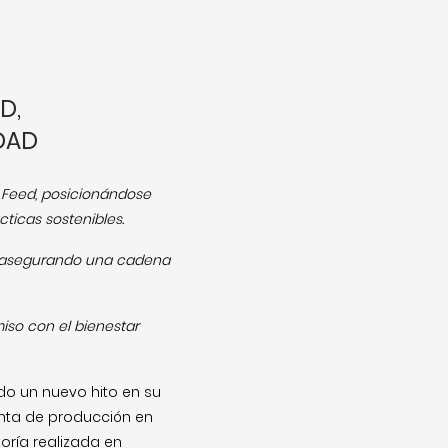
D,
DAD
C Feed, posicionándose
icas sostenibles.
a, asegurando una cadena
iso con el bienestar
o un nuevo hito en su
lanta de producción en
toría realizada en