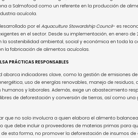
ona a Salmofood como un referente en la producción de ali
dustria acuícola.
esarrollado por el
Aquaculture Stewardship Council
– es recon
igentes en el sector. Desde su implementación, en enero de 
 la sostenibilidad ambiental, social y económica en toda la 
en la fabricación de alimentos acuícolas.
LSA PRÁCTICAS RESPONSABLES
eed abarca indicadores clave, como la gestión de emisiones d
 energética, uso de energías renovables, manejo de residuos,
 humanos y laborales. Además, exige un abastecimiento resp
ibres de deforestación y conversión de tierras, así como una 
r que no solo involucra a quien elabora el alimento balancea
o que debe incluir a proveedores de materias primas para q
, de esta forma, no promover la deforestación de insumos de 