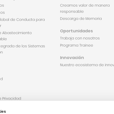
os
Creamos valor de manera
responsable
dos
Descarga de Memoria
lobal de Conducta para
r
Oportunidades
de Abastecimiento
Trabaja con nosotros
able
Programa Trainee
Integrada de los Sistemas
ón
Innovación
Nuestro ecosistema de inno
od
de Privacidad
miento Usos Adicionales
ies
miento para uso de