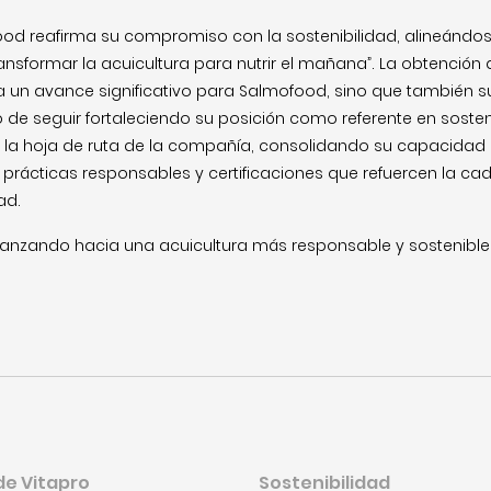
ood reafirma su compromiso con la sostenibilidad, alineándos
ansformar la acuicultura para nutrir el mañana”. La obtención d
 un avance significativo para Salmofood, sino que también su
e seguir fortaleciendo su posición como referente en sostenib
a hoja de ruta de la compañía, consolidando su capacidad p
e prácticas responsables y certificaciones que refuercen la cad
ad.
nzando hacia una acuicultura más responsable y sostenible
de Vitapro
Sostenibilidad